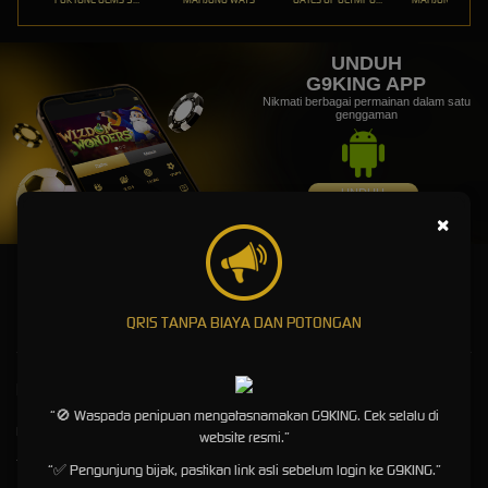
UNDUH
G9KING APP
Nikmati berbagai permainan dalam satu
genggaman
UNDUH
×
PANDUAN INSTALASI
G9KING - Platform Resmi Hiburan Online Dan Live Game
QRIS TANPA BIAYA DAN POTONGAN
Kebijaksanaan
Platform
“🚫 Waspada penipuan mengatasnamakan G9KING. Cek selalu di
Responsible Gambling
Promosi
website resmi.”
Tentang G9KING
Loyalty
“✅ Pengunjung bijak, pastikan link asli sebelum login ke G9KING.”