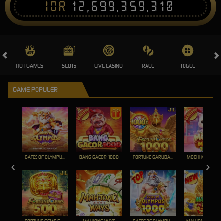
IDR
12,699,359,310
HOT GAMES
SLOTS
LIVE CASINO
RACE
TOGEL
OL
GAME POPULER
GATES OF OLYMPUS POP
BANG GACOR 1000
FORTUNE GARUDA 1000
MOCHI MANIA 1
FORTUNE GEMS 500
MAHJONG WAYS
GATES OF OLYMPUS 1000