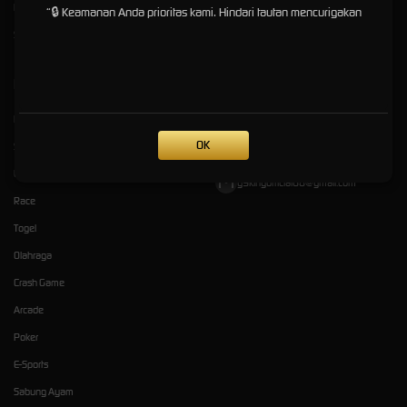
Pusat Bantuan
Referral
“🔒 Keamanan Anda prioritas kami. Hindari tautan mencurigakan
Syarat dan Ketentuan
Kategori
Dukungan
Hot Games
+6285353750976
OK
Slots
+6285353746281
Live Casino
g9kingofficial68@gmail.com
Race
Togel
Olahraga
Crash Game
Arcade
Poker
E-Sports
Sabung Ayam