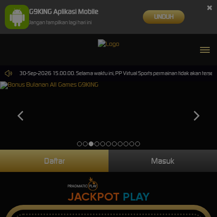
×
G9KING Aplikasi Mobile
UNDUH
Jangan tampilkan lagi hari ini
 sampai 30-Sep-2026 15.00.00. Selama waktu ini, PP Virtual Sports permainan tidak akan terse
Daftar
Masuk
JACKPOT
PLAY