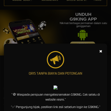
UNDUH
G9KING APP
Nikmati berbagai permainan dalam satu
genggaman
UNDUH
×
PANDUAN INSTALASI
G9KING - Platform Resmi Hiburan Online Dan Live Game
QRIS TANPA BIAYA DAN POTONGAN
Kebijaksanaan
Platform
“🚫 Waspada penipuan mengatasnamakan G9KING. Cek selalu di
Responsible Gambling
Promosi
website resmi.”
Tentang G9KING
Loyalty
“✅ Pengunjung bijak, pastikan link asli sebelum login ke G9KING.”