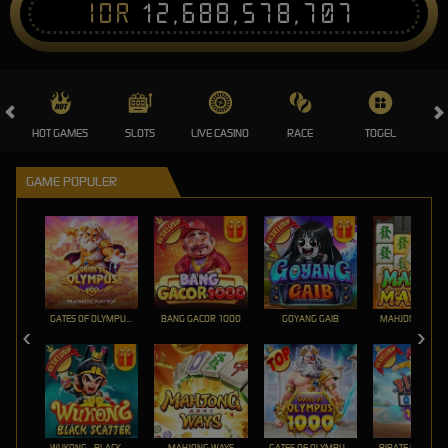
IDR
12,688,578,707
HOT GAMES
SLOTS
LIVE CASINO
RACE
TOGEL
OL
GAME POPULER
GATES OF OLYMPUS POP
BANG GACOR 1000
GOYANG GAIB
MAHJONG MAX
WUKONG - BLACK SCATTER
MAHJONG WAYS
GATES OF OLYMPUS 1000
PIRATE QUEST 1