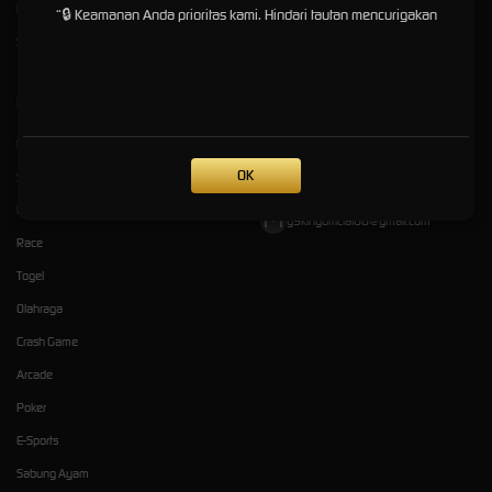
Pusat Bantuan
Referral
“🔒 Keamanan Anda prioritas kami. Hindari tautan mencurigakan
Syarat dan Ketentuan
Kategori
Dukungan
Hot Games
+6285353750976
OK
Slots
+6285353746281
Live Casino
g9kingofficial68@gmail.com
Race
Togel
Olahraga
Crash Game
Arcade
Poker
E-Sports
Sabung Ayam