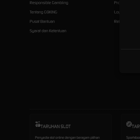
Responsible Gambling
Promosi
Tentang G9KING
Loyalty
Pusat Bantuan
Referral
Syarat dan Ketentuan
TARUHAN SLOT
TAR
Penyedia slot online dengan beragam pilihan
Sportsboo