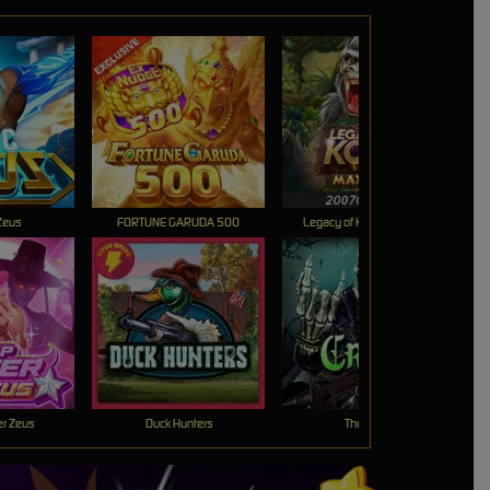
Zeus
FORTUNE GARUDA 500
Legacy of Kong Maxways
r Zeus
Duck Hunters
The Crypt