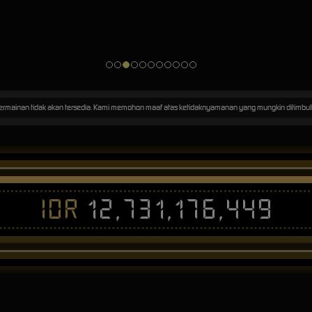
tidak akan tersedia. Kami memohon maaf atas ketidaknyamanan yang mungkin ditimbulkan.
Pe
IDR
12,731,176,449