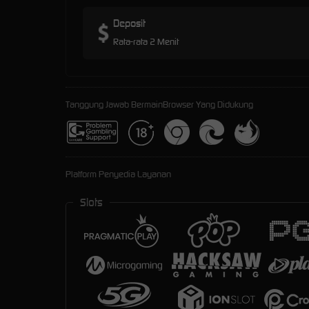
Deposit
Rata-rata 2 Menit
Tanggung Jawab Bermain
Browser Yang Didukung
Platform Penyedia Layanan
Slots