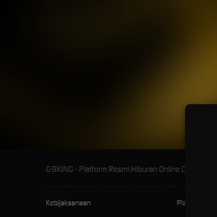
g9kin****h
IDR
3,004,680.00
Gates of Olympus Super
Scatter
born****9
IDR
2,939,000.00
Starlight Princess™ 1000
hi****p
IDR
2,913,750.00
Sweet Bonanza 2500
vr****2
IDR
2,665,920.00
Gates of Olympus Super
Scatter
b***l
G9KING - Platform Resmi Hiburan Online Dan Live
IDR
2,646,000.00
Gates of Olympus 1000
Kebijaksanaan
Platform