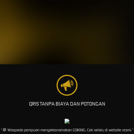
QRIS TANPA BIAYA DAN POTONGAN
 Game
Kategori
Dukungan
“🚫 Waspada penipuan mengatasnamakan G9KING. Cek selalu di website resmi.”