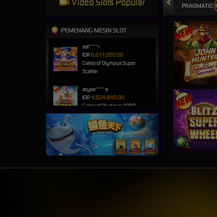
Video Slots Popular
PEMENANG MESIN SLOT
asi****i
IDR
6,071,000.00
Gates of Olympus Super
Scatter
aryaa****a
IDR
4,824,840.00
Gates of Olympus 1000
an****7
IDR
4,751,200.00
Gates of Olympus 1000
ku****2
IDR
3,524,700.00
Sweet Bonanza 2500
born****9
IDR
3,522,450.00
Starlight Princess™ 1000