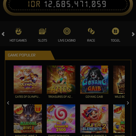
IDR
12,685,471,059
HOT GAMES
SLOTS
LIVE CASINO
RACE
TOGEL
OL
GAME POPULER
GATES OF OLYMPUS POP
TREASURES OF AZTEC
GOYANG GAIB
MAHJONG WINS 3 – BLACK SCATTER
SWEET BONANZA 2500
SUPER ELEMENTS 2