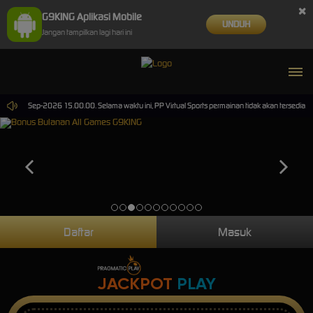
×
G9KING Aplikasi Mobile
UNDUH
Jangan tampilkan lagi hari ini
mpai 30-Sep-2026 15.00.00. Selama waktu ini, PP Virtual Sports permainan tidak akan tersedia
Daftar
Masuk
JACKPOT
PLAY