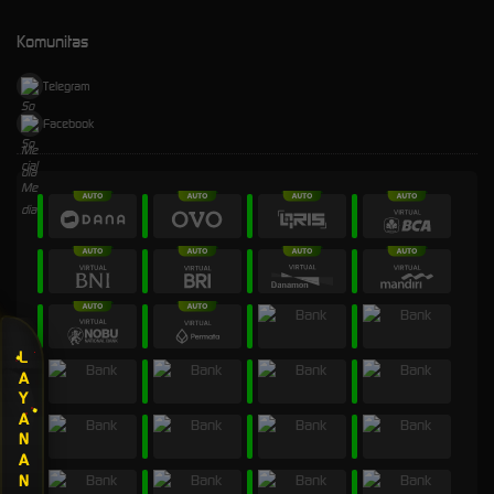
Komunitas
Telegram
Facebook
LAYANAN&RTP