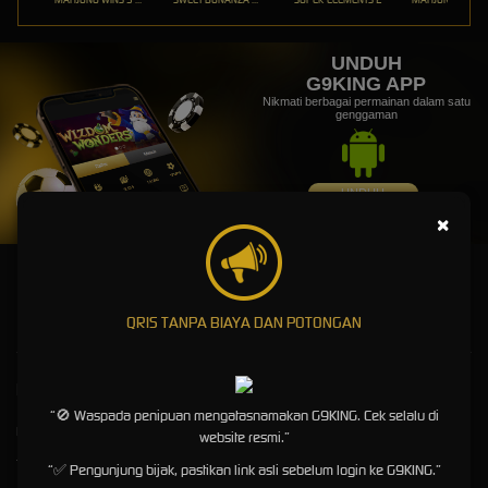
UNDUH
G9KING APP
Nikmati berbagai permainan dalam satu
genggaman
UNDUH
×
PANDUAN INSTALASI
G9KING - Platform Resmi Hiburan Online Dan Live Game
QRIS TANPA BIAYA DAN POTONGAN
Kebijaksanaan
Platform
“🚫 Waspada penipuan mengatasnamakan G9KING. Cek selalu di
Responsible Gambling
Promosi
website resmi.”
Tentang G9KING
Loyalty
“✅ Pengunjung bijak, pastikan link asli sebelum login ke G9KING.”