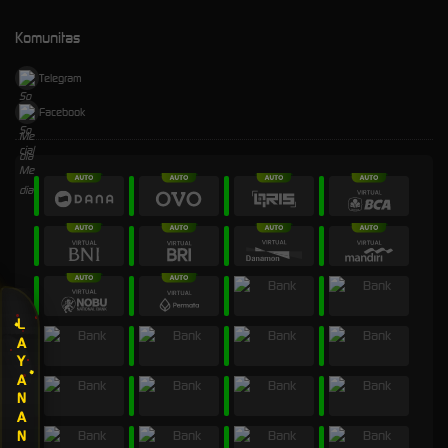
Komunitas
Telegram
Facebook
LAYANAN&RTP