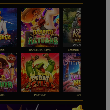
inja
BANDITO RETURNS
Legacy of Kong Maxways
dito
Pedas Gila
Lucky Neko