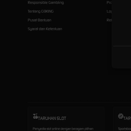
Responsible Gambling
Promosi
Tentang G9KING
Loyalty
Pusat Bantuan
Referral
Syarat dan Ketentuan
TARUHAN SLOT
TAR
Penyedia slot online dengan beragam pilihan
Sportsboo