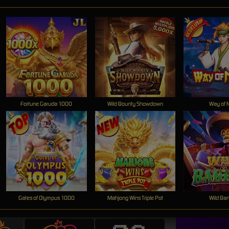
Fortune Garuda 1000
Wild Bounty Showdown
Way of N
Gates of Olympus 1000
Mahjong Wins Triple Pot
Wild Ban