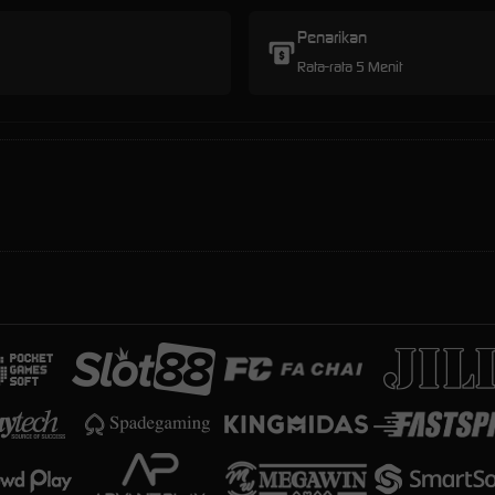
Penarikan
Rata-rata 5 Menit