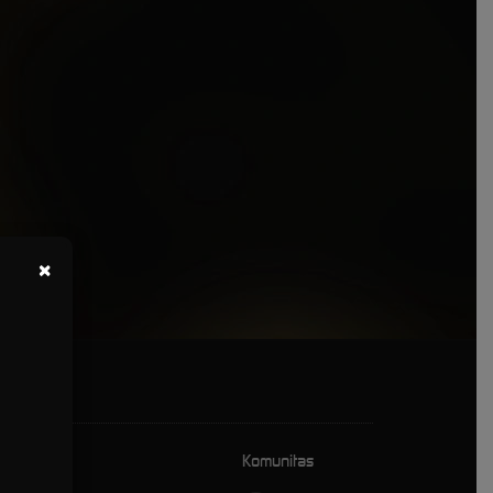
Pindai kode
untuk Und
Android A
×
Komunitas