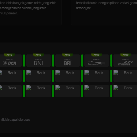
an lebih banyak game, odds yang lebih
terbaik di dunia, dengan pilihan variasi gam
an menyediakan pilihan yang lebih
terbanyak
ntuk pemain.
 tidak dapat diproses