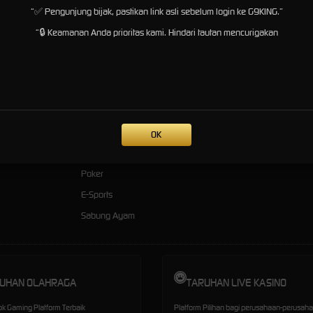
Hot Games
+628535375
“✅ Pengunjung bijak, pastikan link asli sebelum login ke G9KING.”
Slots
“🔒 Keamanan Anda prioritas kami. Hindari tautan mencurigakan
+628535374
Live Casino
g9kingofficia
Race
Togel
Olahraga
Crash Game
OK
Arcade
Poker
E-Sports
Sabung Ayam
UHAN OLAHRAGA
TARUHAN LIVE KASINO
k Gaming Platform Terbaik
Platform Pilihan bagi perusahaan-perusah