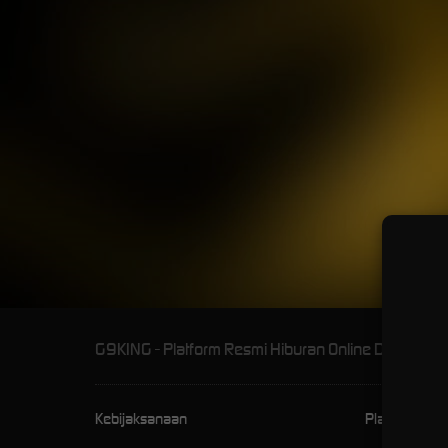
tembe****5
IDR
3,911,680.00
Gates of Olympus™
ba****1
IDR
3,351,600.00
Sweet Bonanza Super Scatter
born****9
IDR
2,706,300.00
Starlight Princess™ 1000
iq****8
IDR
2,428,070.00
Gates of Olympus Super
Scatter
mex****b
IDR
2,222,500.00
Gates of Olympus Super
G9KING - Platform Resmi Hiburan Online Dan Live
Scatter
Kebijaksanaan
Platform