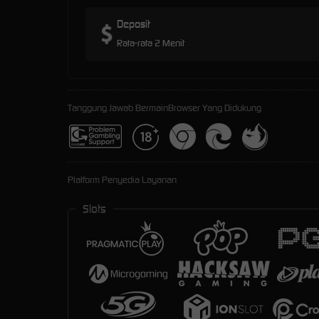
Deposit
Rata-rata 2 Menit
Tanggung Jawab Bermain
Browser Yang Didukung
Platform Penyedia Layanan
Slots