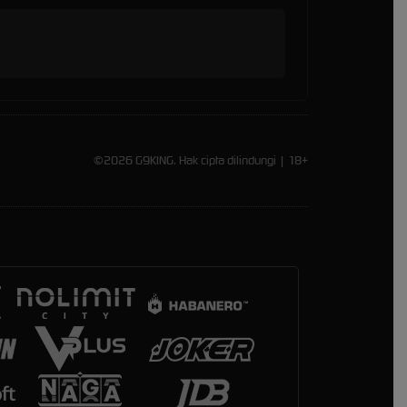
©2026 G9KING. Hak cipta dilindungi | 18+