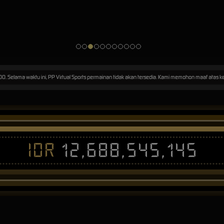
tu ini, PP Virtual Sports permainan tidak akan tersedia. Kami memohon maaf atas ketidaknyama
IDR
12,688,545,145