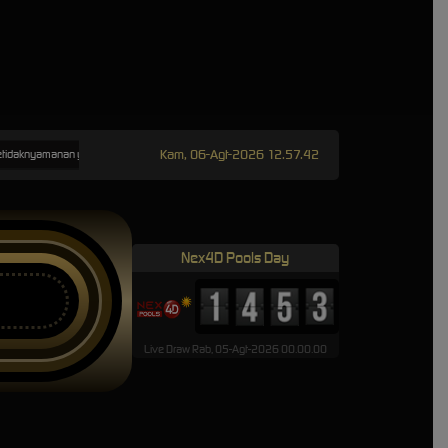
Kam, 06-Agt-2026 12.57.42
nan yang mungkin ditimbulkan.
Pemeliharaan Terjadwal: MarbleX pada 31-Jul-2026 dari 00.0
Nex4D Pools Day
Live Draw Rab, 05-Agt-2026 00.00.00