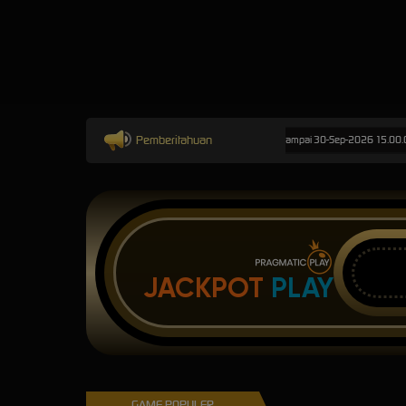
Pemberitahuan
al: PP Virtual Sports pada 30-Jun-2026 dari 15.00.00 sampai 30-Sep-2026 15.00.00. Selama wak
JACKPOT
PLAY
GAME POPULER