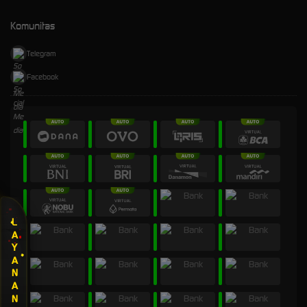
Komunitas
Telegram
Facebook
LAYANAN&RTP