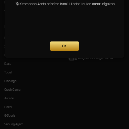
Pusat Bantuan
Referral
“🔒 Keamanan Anda prioritas kami. Hindari tautan mencurigakan
Syarat dan Ketentuan
Kategori
Dukungan
Hot Games
+6285353750976
OK
Slots
+6285353746281
Live Casino
g9kingofficial68@gmail.com
Race
Togel
Olahraga
Crash Game
Arcade
Poker
E-Sports
Sabung Ayam