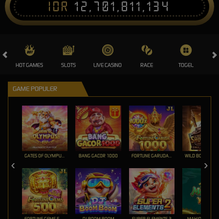
IDR
12,701,811,134
HOT GAMES
SLOTS
LIVE CASINO
RACE
TOGEL
OL
GAME POPULER
GATES OF OLYMPUS POP
BANG GACOR 1000
FORTUNE GARUDA 1000
FORTUNE GEMS 500
DJ BOOM BOOM
SUPER ELEMENTS 2
MAHJONG WAYS