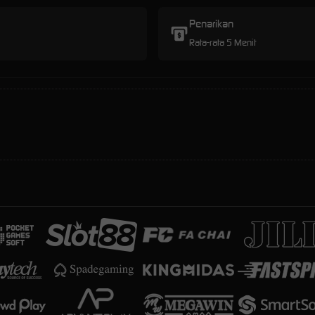
Penarikan
Rata-rata 5 Menit