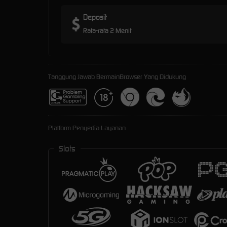
Deposit
Rata-rata 2 Menit
Tanggung Jawab Bermain
Browser Yang Didukung
Platform Penyedia Layanan
Slots