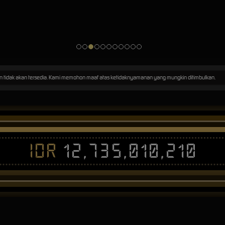
an tersedia. Kami memohon maaf atas ketidaknyamanan yang mungkin ditimbulkan.
Pemelihara
IDR
12,735,010,210