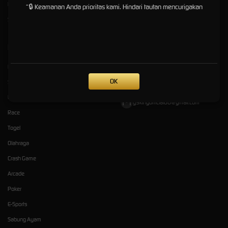
Pusat Bantuan
Referral
“🔒 Keamanan Anda prioritas kami. Hindari tautan mencurigakan
Syarat dan Ketentuan
Kategori
Dukungan
Hot Games
+6285353750976
OK
Slots
+6285353746281
Live Casino
g9kingofficial68@gmail.com
Race
Togel
Olahraga
Crash Game
Arcade
Poker
E-Sports
Sabung Ayam