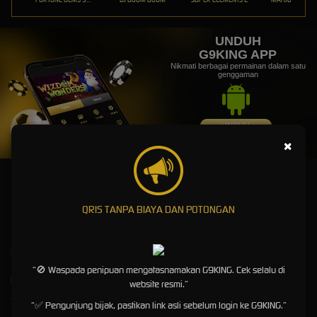
UNDUH
G9KING APP
Nikmati berbagai permainan dalam satu
genggaman
UNDUH
×
PANDUAN INSTALASI
G9KING - Platform Resmi Hiburan Online Dan Live Game
QRIS TANPA BIAYA DAN POTONGAN
Kebijaksanaan
Platform
“🚫 Waspada penipuan mengatasnamakan G9KING. Cek selalu di
Responsible Gambling
Promosi
website resmi.”
Tentang G9KING
Loyalty
“✅ Pengunjung bijak, pastikan link asli sebelum login ke G9KING.”