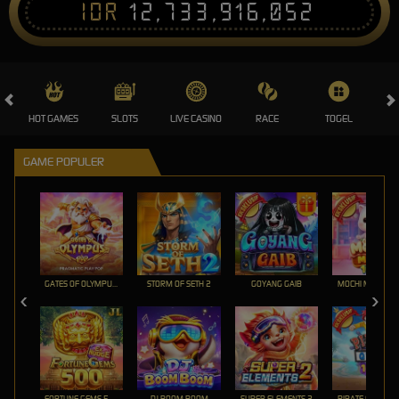
IDR
12,733,916,052
HOT GAMES
SLOTS
LIVE CASINO
RACE
TOGEL
OL
GAME POPULER
GATES OF OLYMPUS POP
STORM OF SETH 2
GOYANG GAIB
MOCHI MANIA 1
FORTUNE GEMS 500
DJ BOOM BOOM
SUPER ELEMENTS 2
PIRATE QUEST 1