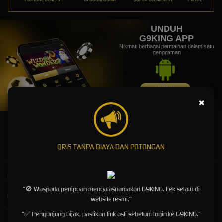
UNDUH
G9KING APP
Nikmati berbagai permainan dalam satu
genggaman
UNDUH
×
PANDUAN INSTALASI
G9KING - Platform Resmi Hiburan Online Dan Live Game
QRIS TANPA BIAYA DAN POTONGAN
Kebijaksanaan
Platform
“🚫 Waspada penipuan mengatasnamakan G9KING. Cek selalu di
Responsible Gambling
Promosi
website resmi.”
Tentang G9KING
Loyalty
“✅ Pengunjung bijak, pastikan link asli sebelum login ke G9KING.”