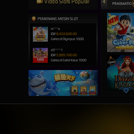
Video Slots Popular
PEMENANG MESIN SLOT
m***o
IDR
8,422,600.00
Gates of Olympus 1000
d3****1
IDR
5,995,700.00
Gates of Gatot Kaca 1000
born****9
IDR
2,555,900.00
Starlight Princess™ 1000
n****9
IDR
2,443,050.00
Gates of Olympus Super
Scatter
t****8
IDR
2,424,000.00
Sweet Bonanza 1000