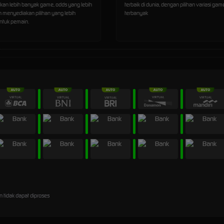
an lebih banyak game, odds yang lebih
terbaik di dunia, dengan pilihan variasi gam
an menyediakan pilihan yang lebih
terbanyak
ntuk pemain.
 tidak dapat diproses