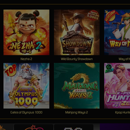
Nezha 2
Wild Bounty Showdown
Way of N
Gates of Olympus 1000
Mahjong Ways 2
Kpop Hunte