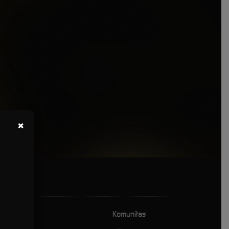
Pindai kode
untuk Und
Android A
×
Komunitas