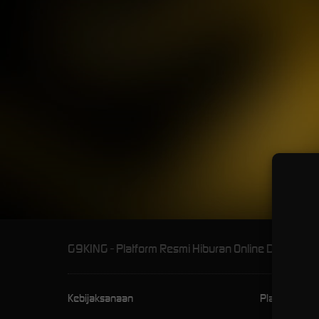
linta****a
IDR
1,749,150.00
Gates of Olympus Super
Scatter
b***l
IDR
1,727,360.00
Fury of Anubis
born****9
IDR
1,625,400.00
Starlight Princess™ 1000
kin****1
IDR
1,557,180.00
Gates of Olympus Super
Scatter
born****9
G9KING - Platform Resmi Hiburan Online Dan Live
IDR
1,355,100.00
Gates of Olympus 1000
Kebijaksanaan
Platform