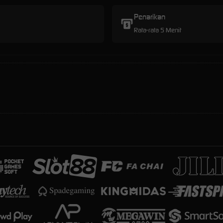
Penarikan
Rata-rata 5 Menit