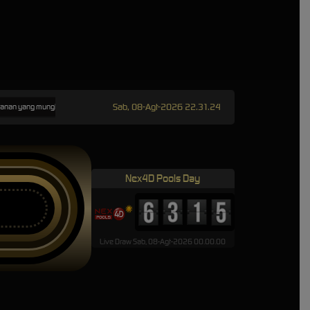
Sab, 08-Agt-2026 22.31.24
 mungkin ditimbulkan.
Pemeliharaan Terjadwal: MarbleX pada 31-Jul-2026 dari 00.00.00 sam
Nex4D Pools Day
Live Draw Sab, 08-Agt-2026 00.00.00