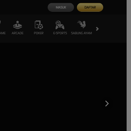
MASUK
DAFTAR
GAME
ARCADE
POKER
E-SPORTS
SABUNG AYAM
PROMOSI