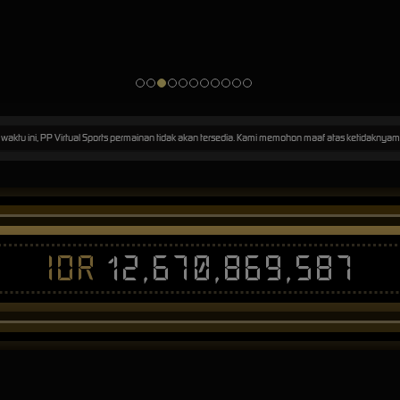
PP Virtual Sports permainan tidak akan tersedia. Kami memohon maaf atas ketidaknyamanan yang
IDR
12,670,869,587