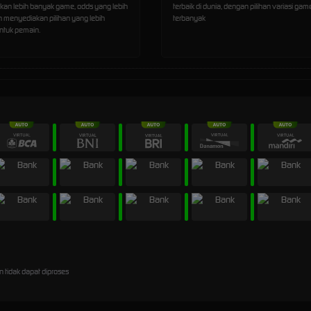
an lebih banyak game, odds yang lebih
terbaik di dunia, dengan pilihan variasi gam
an menyediakan pilihan yang lebih
terbanyak
ntuk pemain.
 tidak dapat diproses