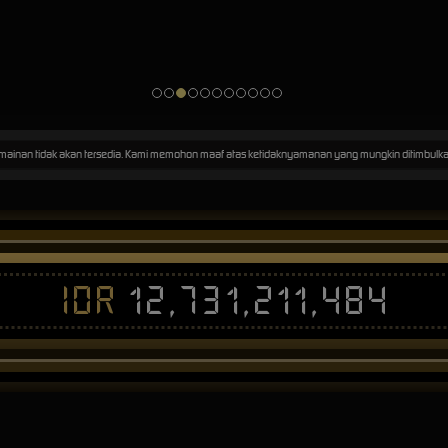
ak akan tersedia. Kami memohon maaf atas ketidaknyamanan yang mungkin ditimbulkan.
Peme
IDR
12,731,211,484