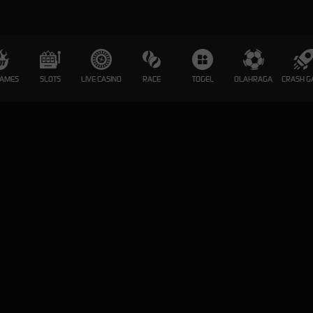
GAMES
SLOTS
LIVE CASINO
RACE
TOGEL
OLAHRAGA
CRASH 