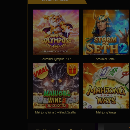
Gates of Olympus POP
Storm of Seth 2
Mahjong Wins 3 – Black Scatter
Mahjong Ways