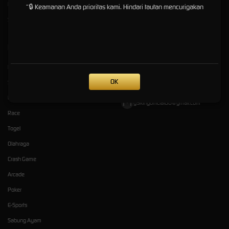
Pusat Bantuan
Referral
“🔒 Keamanan Anda prioritas kami. Hindari tautan mencurigakan
Syarat dan Ketentuan
Kategori
Dukungan
Hot Games
+6285353750976
OK
Slots
+6285353746281
Live Casino
g9kingofficial68@gmail.com
Race
Togel
Olahraga
Crash Game
Arcade
Poker
E-Sports
Sabung Ayam