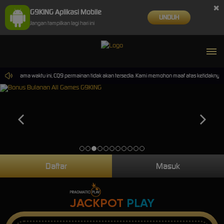
×
G9KING Aplikasi Mobile
UNDUH
Jangan tampilkan lagi hari ini
00. Selama waktu ini, CQ9 permainan tidak akan tersedia. Kami memohon maaf atas ketidaknyam
Daftar
Masuk
JACKPOT
PLAY