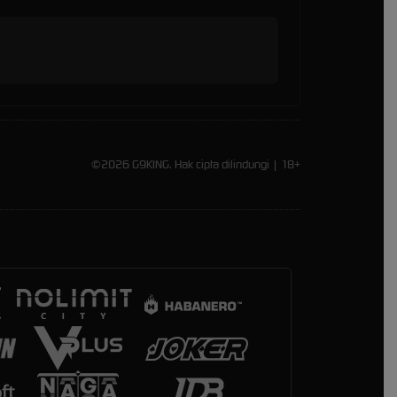
©2026 G9KING. Hak cipta dilindungi | 18+