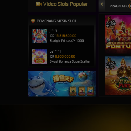
Video Slots Popular
PEMENANG MESIN SLOT
j****i
IDR
13,818,600.00
Starlight Princess™ 1000
ba****1
IDR
6,900,000.00
Sweet Bonanza Super Scatter
ba****1
IDR
6,038,400.00
Sweet Bonanza Super Scatter
ba****1
IDR
5,521,200.00
Sweet Bonanza Super Scatter
ba****1
IDR
4,015,950.00
Sweet Bonanza Super Scatter