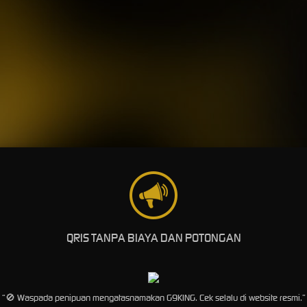
QRIS TANPA BIAYA DAN POTONGAN
 Game
Kategori
Dukungan
“🚫 Waspada penipuan mengatasnamakan G9KING. Cek selalu di website resmi.”