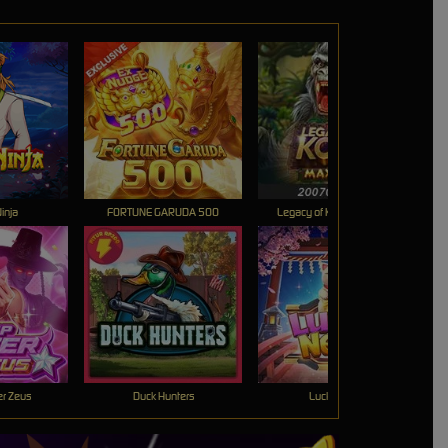
inja
FORTUNE GARUDA 500
Legacy of Kong Maxways
r Zeus
Duck Hunters
Lucky Neko