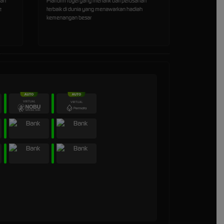
aan
Platform togel yang menarik dari perusahan
e
terbaik di dunia yang menawarkan hadiah
kemenangan besar