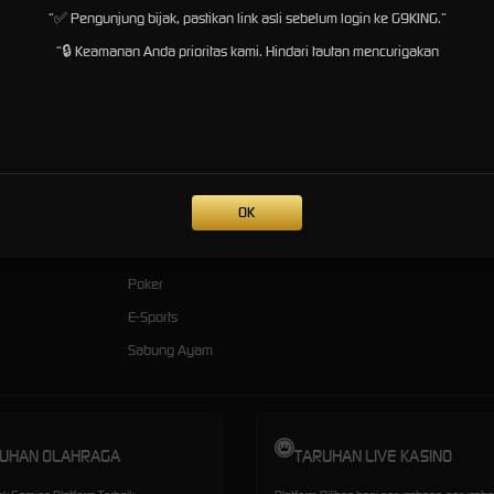
“✅ Pengunjung bijak, pastikan link asli sebelum login ke G9KING.”
Hot Games
+628535375
“🔒 Keamanan Anda prioritas kami. Hindari tautan mencurigakan
Slots
+628535374
Live Casino
g9kingofficia
Race
Togel
Olahraga
OK
Crash Game
Arcade
Poker
E-Sports
Sabung Ayam
UHAN OLAHRAGA
TARUHAN LIVE KASINO