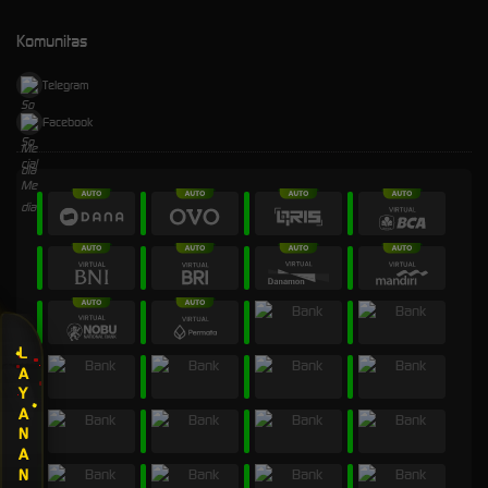
Komunitas
Telegram
Facebook
LAYANAN&RTP