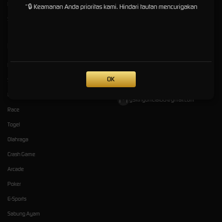
Pusat Bantuan
Referral
“🔒 Keamanan Anda prioritas kami. Hindari tautan mencurigakan
Syarat dan Ketentuan
Kategori
Dukungan
Hot Games
+6285353750976
OK
Slots
+6285353746281
Live Casino
g9kingofficial68@gmail.com
Race
Togel
Olahraga
Crash Game
Arcade
Poker
E-Sports
Sabung Ayam