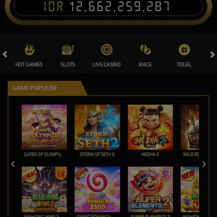
IDR
12,662,259,287
HOT GAMES
SLOTS
LIVE CASINO
RACE
TOGEL
OL
GAME POPULER
GATES OF OLYMPUS POP
STORM OF SETH 2
NEZHA 2
MAHJONG WINS 3 – BLACK SCATTER
SWEET BONANZA 2500
SUPER ELEMENTS 2