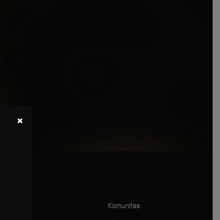
Pindai kode
untuk Und
Android A
×
Komunitas