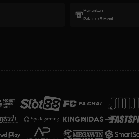
Penarikan
Rata-rata 5 Menit