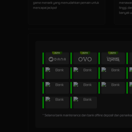
game menarik yang memudahkan pemain untuk
menawark
mencapai jackpot
tinggi, d
banyak u
* Selama bank maintenance dan bank offline deposit dan penarikan