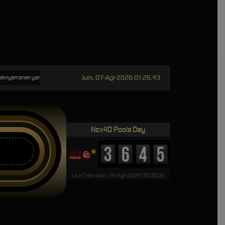
Jum, 07-Agt-2026 01.26.43
an yang mungkin ditimbulkan.
Pemeliharaan Terjadwal: MarbleX pada 31-Jul-2026 dari 00.00
Nex4D Pools Day
Live Draw Kam, 06-Agt-2026 00.00.00