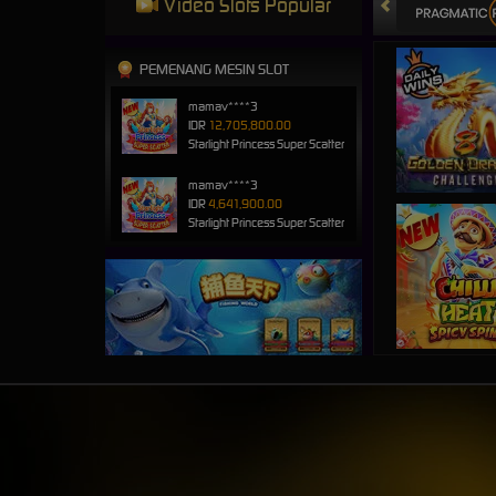
Video Slots Popular
PEMENANG MESIN SLOT
mamav****3
IDR
12,705,800.00
Starlight Princess Super Scatter
mamav****3
IDR
4,641,900.00
Starlight Princess Super Scatter
ku****2
IDR
3,524,700.00
Sweet Bonanza 2500
mamav****3
IDR
3,290,400.00
Starlight Princess Super Scatter
muslim****5
IDR
3,200,850.00
Gates of Olympus 1000