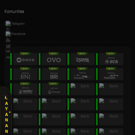
Komunitas
Telegram
Facebook
LAYANAN&RTP