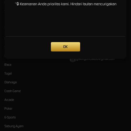
Pusat Bantuan
Referral
“🔒 Keamanan Anda prioritas kami. Hindari tautan mencurigakan
Syarat dan Ketentuan
Kategori
Dukungan
Hot Games
+6285353750976
OK
Slots
+6285353746281
Live Casino
g9kingofficial68@gmail.com
Race
Togel
Olahraga
Crash Game
Arcade
Poker
E-Sports
Sabung Ayam