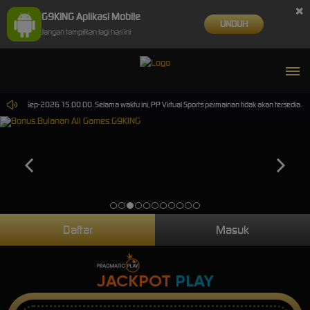
×
G9KING Aplikasi Mobile
UNDUH
Jangan tampilkan lagi hari ini
pai 30-Sep-2026 15.00.00. Selama waktu ini, PP Virtual Sports permainan tidak akan tersedia.
Daftar
Masuk
JACKPOT
PLAY