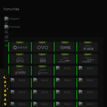
Komunitas
Telegram
Facebook
LAYANAN&RTP